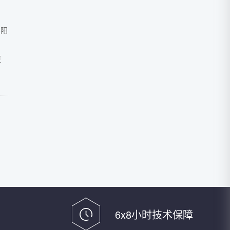
洛阳
更
6x8小时技术保障