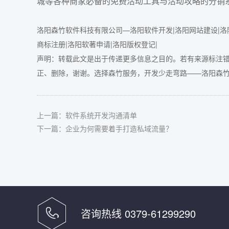
城等各种商家必备的免费活动工具与活动攻略的
分销
洛阳森竹软件科技有限公司—洛阳软件开发|洛阳网站建设|洛阳
商标注册|洛阳软著申请|洛阳版权登记|
声明：转载此文是出于传递更多信息之目的。若有来源标注
正、删除，谢谢。选择森竹服务，开发少走弯路——
洛阳森竹软
上一篇：
软件系统开发沟通清单
下一篇：
企业为何需要着手打造私域流量？
咨询热线 0379-61299290