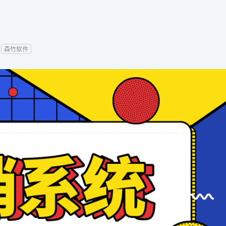
：
森竹软件