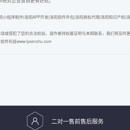
系统
对企业营销更有好处。
小程序制作|洛阳APP开发|洛阳软件外包|洛阳商标代理|洛阳知识产权|
错误或侵犯了您的合法权益，请作者持权属证明与本网联系，我们将及时
件科技www.lysenzhu.com
二对一售前售后服务